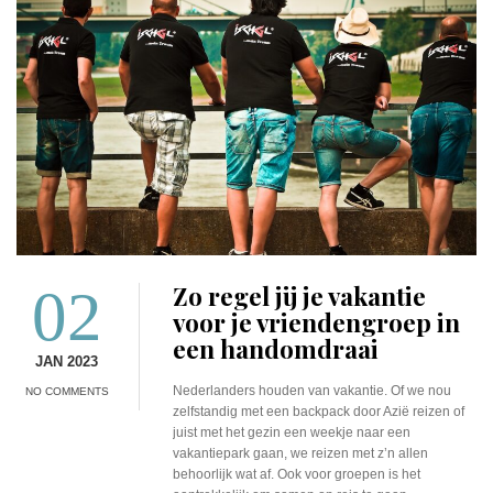
02
Zo regel jij je vakantie
voor je vriendengroep in
een handomdraai
JAN 2023
Nederlanders houden van vakantie. Of we nou
NO COMMENTS
zelfstandig met een backpack door Azië reizen of
juist met het gezin een weekje naar een
vakantiepark gaan, we reizen met z’n allen
behoorlijk wat af. Ook voor groepen is het