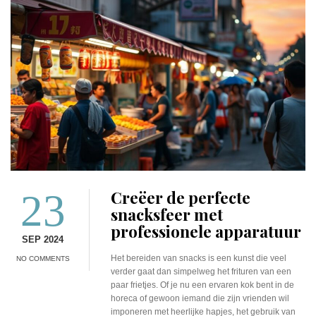
23
Creëer de perfecte
snacksfeer met
professionele apparatuur
SEP 2024
Het bereiden van snacks is een kunst die veel
NO COMMENTS
verder gaat dan simpelweg het frituren van een
paar frietjes. Of je nu een ervaren kok bent in de
horeca of gewoon iemand die zijn vrienden wil
imponeren met heerlijke hapjes, het gebruik van