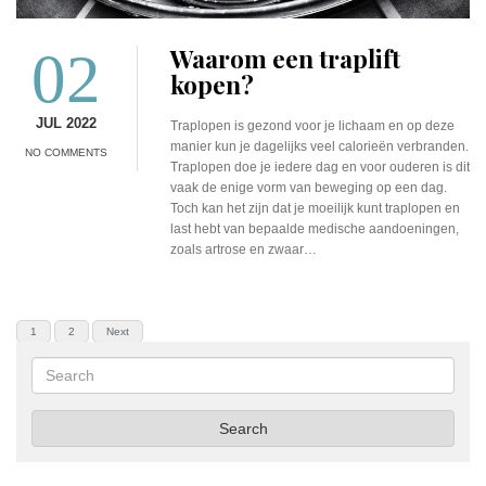
02
Waarom een traplift
kopen?
JUL 2022
Traplopen is gezond voor je lichaam en op deze
manier kun je dagelijks veel calorieën verbranden.
NO COMMENTS
Traplopen doe je iedere dag en voor ouderen is dit
vaak de enige vorm van beweging op een dag.
Toch kan het zijn dat je moeilijk kunt traplopen en
last hebt van bepaalde medische aandoeningen,
zoals artrose en zwaar…
Berichten
PAGE
PAGE
1
2
Next
paginering
Search
Search